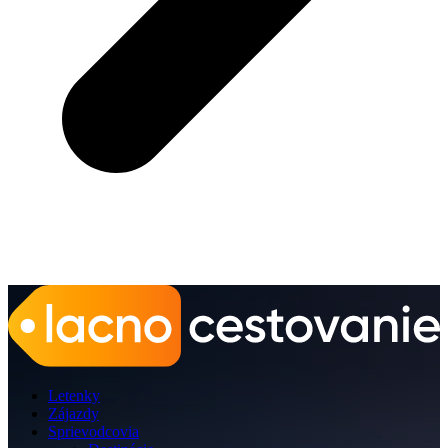
Letenky
Zájazdy
Sprievodcovia