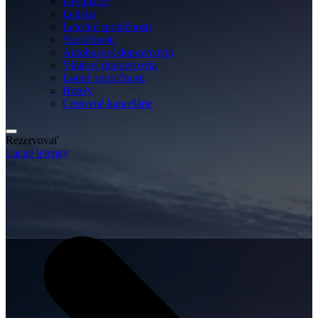
Destinácie
Letisko
Letecké spoločnosti
Spoločnosti
Autobusoví dopravcovia
Vlakoví dopravcovia
Lodné spoločnosti
Hotely
Cestovné kancelárie
Rezervovať
Lacné letenky