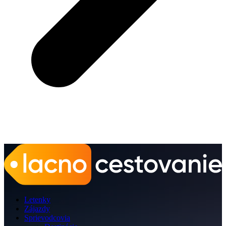
Letenky
Zájazdy
Sprievodcovia