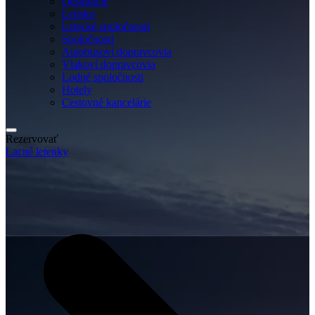
Destinácie
Letisko
Letecké spoločnosti
Spoločnosti
Autobusoví dopravcovia
Vlakoví dopravcovia
Lodné spoločnosti
Hotely
Cestovné kancelárie
Rezervovať
Lacné letenky