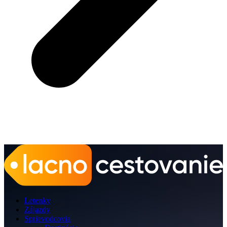
Letenky
Zájazdy
Sprievodcovia