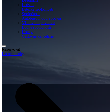
Destinácie
Letisko
Letecké spoločnosti
Spoločnosti
Autobusoví dopravcovia
Vlakoví dopravcovia
Lodné spoločnosti
Hotely
Cestovné kancelárie
Rezervovať
Lacné letenky