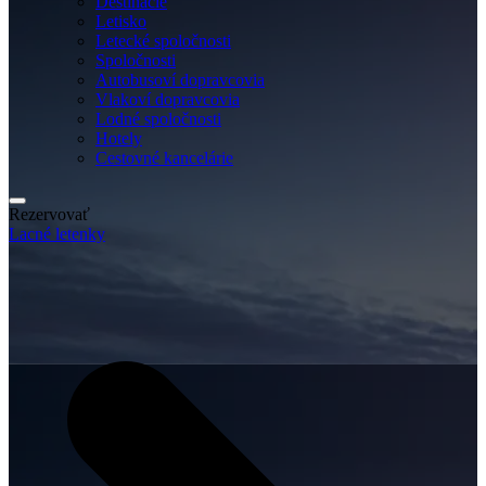
Destinácie
Letisko
Letecké spoločnosti
Spoločnosti
Autobusoví dopravcovia
Vlakoví dopravcovia
Lodné spoločnosti
Hotely
Cestovné kancelárie
Rezervovať
Lacné letenky