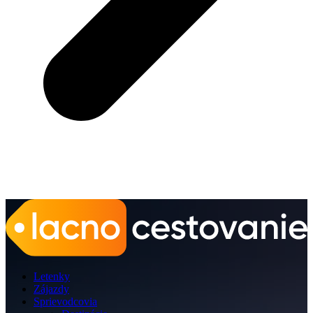
Letenky
Zájazdy
Sprievodcovia