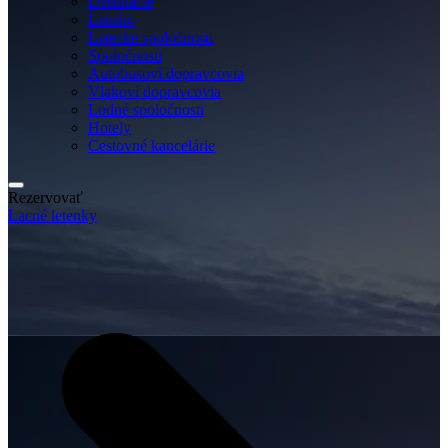
Destinácie
Letisko
Letecké spoločnosti
Spoločnosti
Autobusoví dopravcovia
Vlakoví dopravcovia
Lodné spoločnosti
Hotely
Cestovné kancelárie
Rezervovať
Lacné letenky