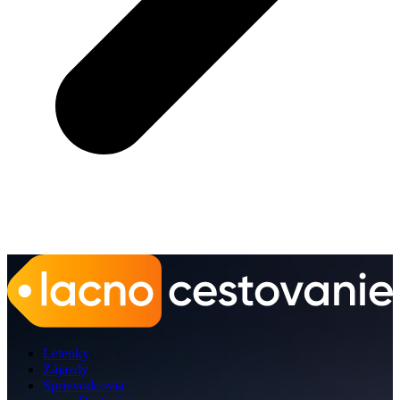
Letenky
Zájazdy
Sprievodcovia