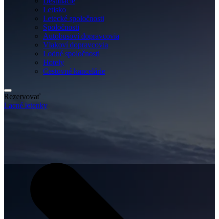
Destinácie
Letisko
Letecké spoločnosti
Spoločnosti
Autobusoví dopravcovia
Vlakoví dopravcovia
Lodné spoločnosti
Hotely
Cestovné kancelárie
Rezervovať
Lacné letenky