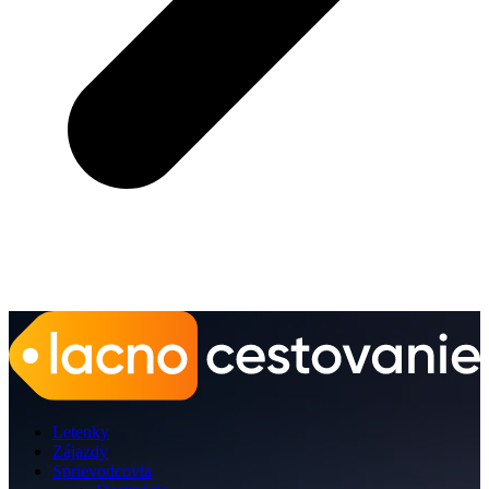
Letenky
Zájazdy
Sprievodcovia