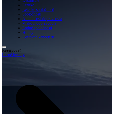
Destinácie
Letisko
Letecké spoločnosti
Spoločnosti
Autobusoví dopravcovia
Vlakoví dopravcovia
Lodné spoločnosti
Hotely
Cestovné kancelárie
Rezervovať
Lacné letenky