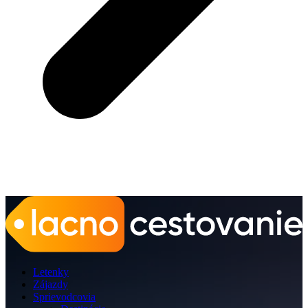
Letenky
Zájazdy
Sprievodcovia