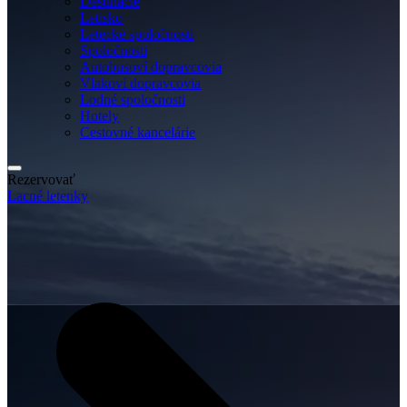
Destinácie
Letisko
Letecké spoločnosti
Spoločnosti
Autobusoví dopravcovia
Vlakoví dopravcovia
Lodné spoločnosti
Hotely
Cestovné kancelárie
Rezervovať
Lacné letenky