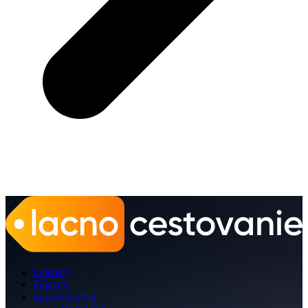
Letenky
Zájazdy
Sprievodcovia