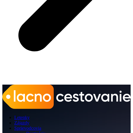
Letenky
Zájazdy
Sprievodcovia