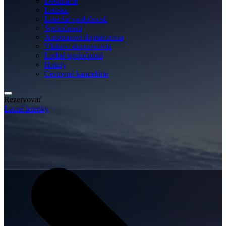
Destinácie
Letisko
Letecké spoločnosti
Spoločnosti
Autobusoví dopravcovia
Vlakoví dopravcovia
Lodné spoločnosti
Hotely
Cestovné kancelárie
Rezervovať
Lacné letenky