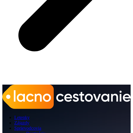
Letenky
Zájazdy
Sprievodcovia