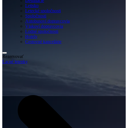
Destinácie
Letisko
Letecké spoločnosti
Spoločnosti
Autobusoví dopravcovia
Vlakoví dopravcovia
Lodné spoločnosti
Hotely
Cestovné kancelárie
Rezervovať
Lacné letenky