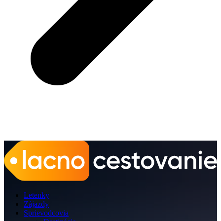
Letenky
Zájazdy
Sprievodcovia