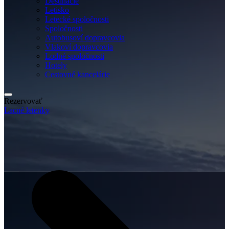
Destinácie
Letisko
Letecké spoločnosti
Spoločnosti
Autobusoví dopravcovia
Vlakoví dopravcovia
Lodné spoločnosti
Hotely
Cestovné kancelárie
Rezervovať
Lacné letenky