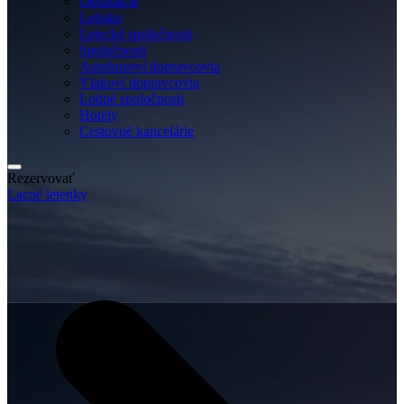
Destinácie
Letisko
Letecké spoločnosti
Spoločnosti
Autobusoví dopravcovia
Vlakoví dopravcovia
Lodné spoločnosti
Hotely
Cestovné kancelárie
Rezervovať
Lacné letenky