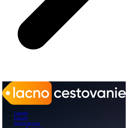
Letenky
Zájazdy
Sprievodcovia