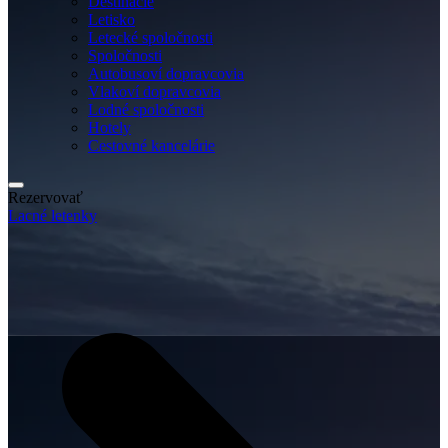
Destinácie
Letisko
Letecké spoločnosti
Spoločnosti
Autobusoví dopravcovia
Vlakoví dopravcovia
Lodné spoločnosti
Hotely
Cestovné kancelárie
Rezervovať
Lacné letenky