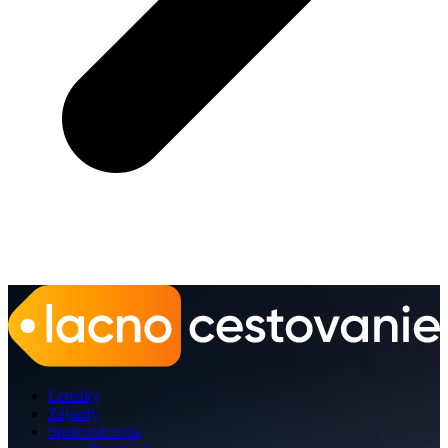
Letenky
Zájazdy
Sprievodcovia