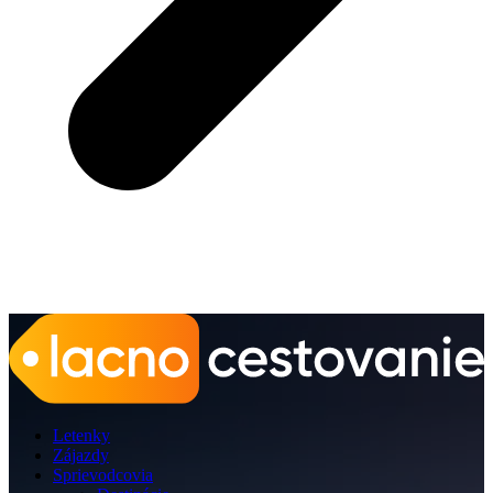
Letenky
Zájazdy
Sprievodcovia