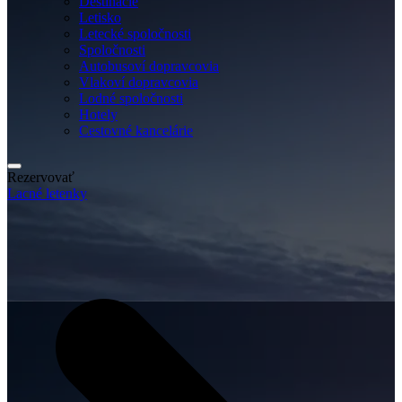
Destinácie
Letisko
Letecké spoločnosti
Spoločnosti
Autobusoví dopravcovia
Vlakoví dopravcovia
Lodné spoločnosti
Hotely
Cestovné kancelárie
Rezervovať
Lacné letenky