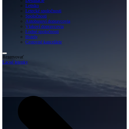
Destinácie
Letisko
Letecké spoločnosti
Spoločnosti
Autobusoví dopravcovia
Vlakoví dopravcovia
Lodné spoločnosti
Hotely
Cestovné kancelárie
Rezervovať
Lacné letenky