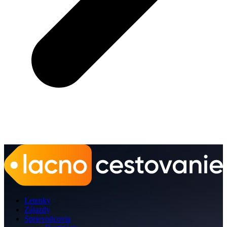
Letenky
Zájazdy
Sprievodcovia