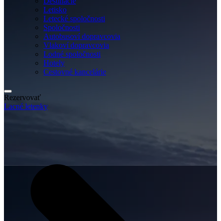
Destinácie
Letisko
Letecké spoločnosti
Spoločnosti
Autobusoví dopravcovia
Vlakoví dopravcovia
Lodné spoločnosti
Hotely
Cestovné kancelárie
Rezervovať
Lacné letenky