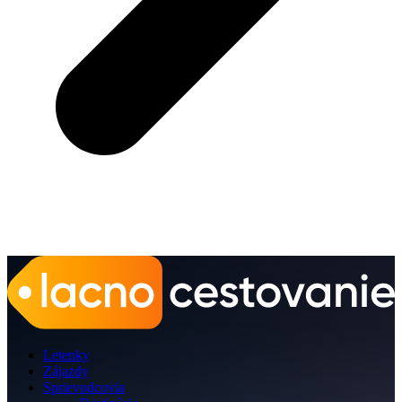
Letenky
Zájazdy
Sprievodcovia