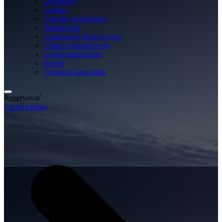
Destinácie
Letisko
Letecké spoločnosti
Spoločnosti
Autobusoví dopravcovia
Vlakoví dopravcovia
Lodné spoločnosti
Hotely
Cestovné kancelárie
Rezervovať
Lacné letenky