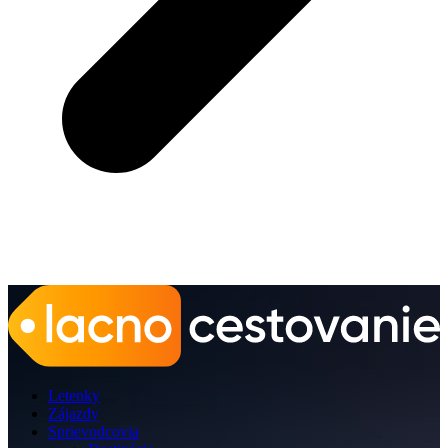
Letenky
Zájazdy
Sprievodcovia