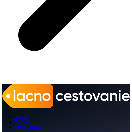
Letenky
Zájazdy
Sprievodcovia