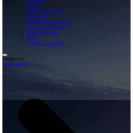
Destinácie
Letisko
Letecké spoločnosti
Spoločnosti
Autobusoví dopravcovia
Vlakoví dopravcovia
Lodné spoločnosti
Hotely
Cestovné kancelárie
Rezervovať
Lacné letenky