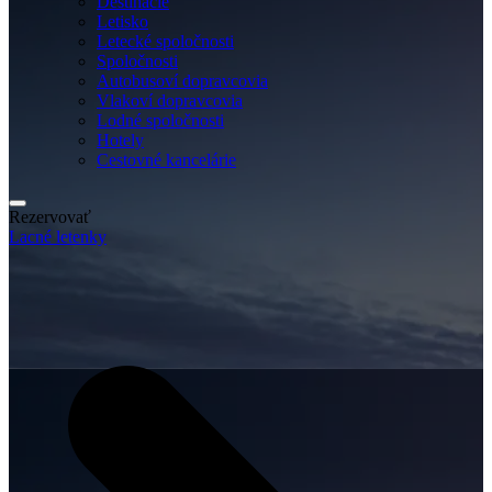
Destinácie
Letisko
Letecké spoločnosti
Spoločnosti
Autobusoví dopravcovia
Vlakoví dopravcovia
Lodné spoločnosti
Hotely
Cestovné kancelárie
Rezervovať
Lacné letenky