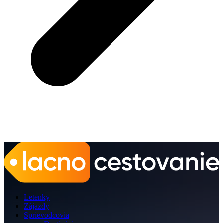
Letenky
Zájazdy
Sprievodcovia