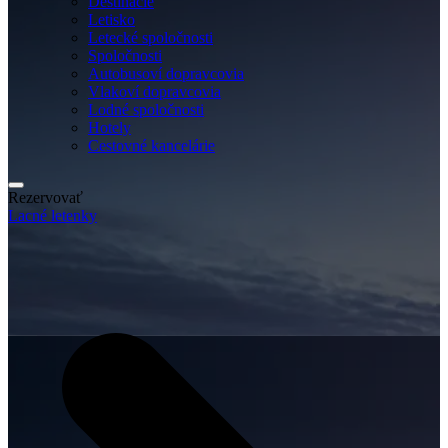
Destinácie
Letisko
Letecké spoločnosti
Spoločnosti
Autobusoví dopravcovia
Vlakoví dopravcovia
Lodné spoločnosti
Hotely
Cestovné kancelárie
Rezervovať
Lacné letenky