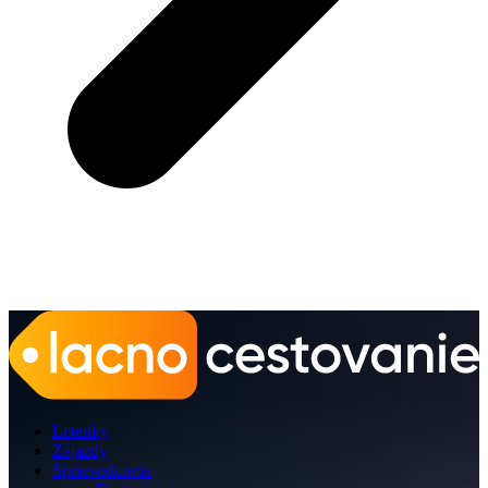
Letenky
Zájazdy
Sprievodcovia