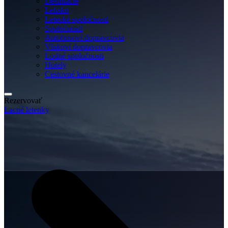
Destinácie
Letisko
Letecké spoločnosti
Spoločnosti
Autobusoví dopravcovia
Vlakoví dopravcovia
Lodné spoločnosti
Hotely
Cestovné kancelárie
Rezervovať
Lacné letenky