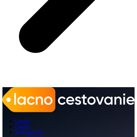
Letenky
Zájazdy
Sprievodcovia