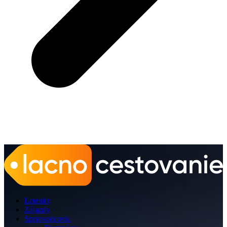
Letenky
Zájazdy
Sprievodcovia