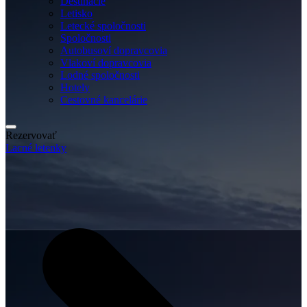
Destinácie
Letisko
Letecké spoločnosti
Spoločnosti
Autobusoví dopravcovia
Vlakoví dopravcovia
Lodné spoločnosti
Hotely
Cestovné kancelárie
Rezervovať
Lacné letenky