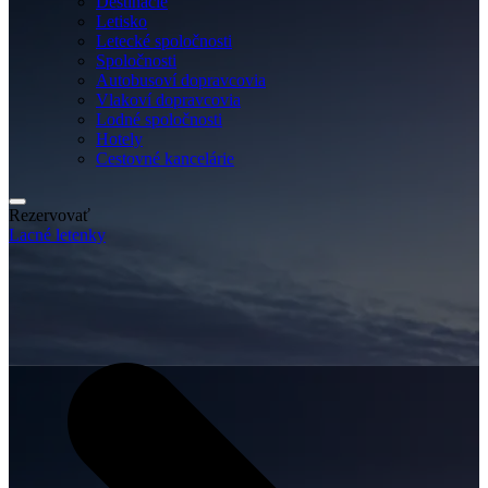
Destinácie
Letisko
Letecké spoločnosti
Spoločnosti
Autobusoví dopravcovia
Vlakoví dopravcovia
Lodné spoločnosti
Hotely
Cestovné kancelárie
Rezervovať
Lacné letenky