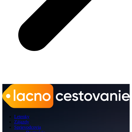
Letenky
Zájazdy
Sprievodcovia