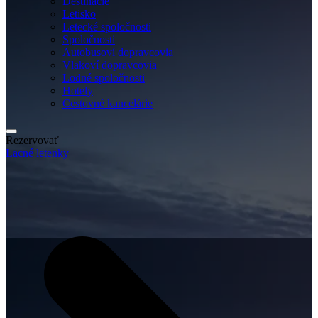
Destinácie
Letisko
Letecké spoločnosti
Spoločnosti
Autobusoví dopravcovia
Vlakoví dopravcovia
Lodné spoločnosti
Hotely
Cestovné kancelárie
Rezervovať
Lacné letenky