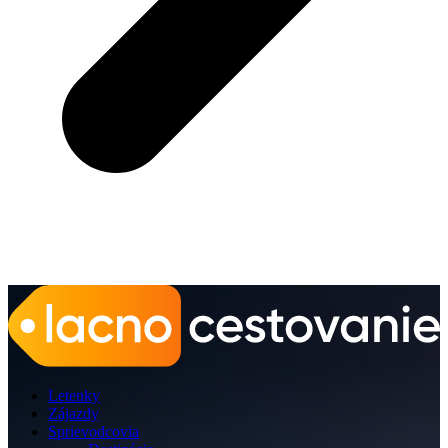
Letenky
Zájazdy
Sprievodcovia