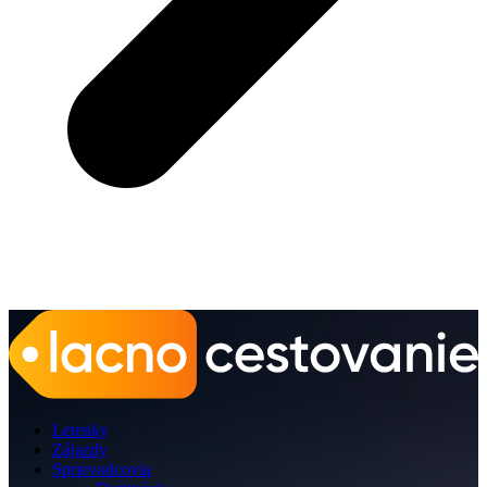
Letenky
Zájazdy
Sprievodcovia