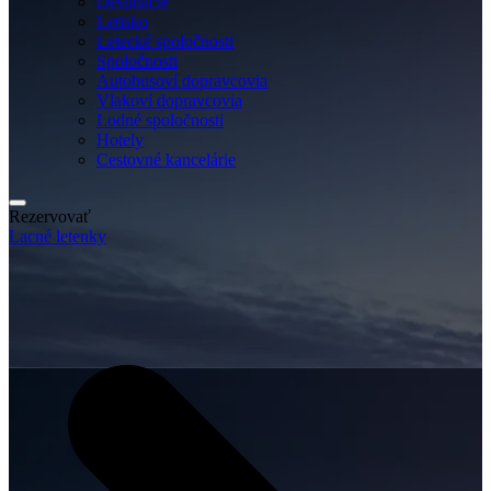
Destinácie
Letisko
Letecké spoločnosti
Spoločnosti
Autobusoví dopravcovia
Vlakoví dopravcovia
Lodné spoločnosti
Hotely
Cestovné kancelárie
Rezervovať
Lacné letenky