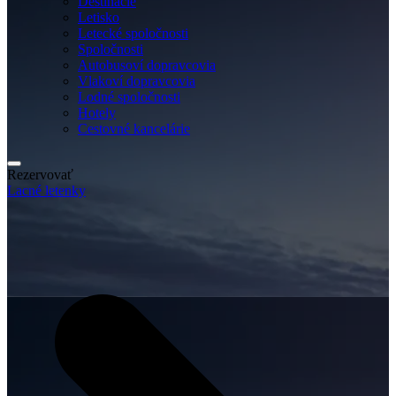
Destinácie
Letisko
Letecké spoločnosti
Spoločnosti
Autobusoví dopravcovia
Vlakoví dopravcovia
Lodné spoločnosti
Hotely
Cestovné kancelárie
Rezervovať
Lacné letenky