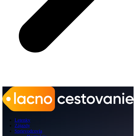
Letenky
Zájazdy
Sprievodcovia