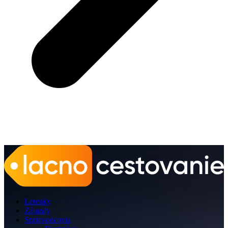
Letenky
Zájazdy
Sprievodcovia