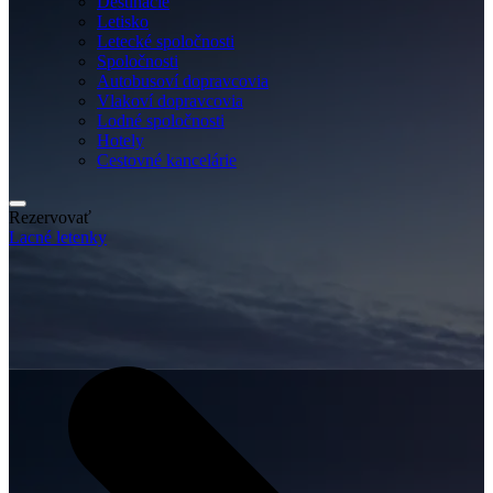
Destinácie
Letisko
Letecké spoločnosti
Spoločnosti
Autobusoví dopravcovia
Vlakoví dopravcovia
Lodné spoločnosti
Hotely
Cestovné kancelárie
Rezervovať
Lacné letenky