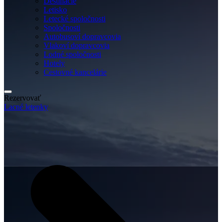
Destinácie
Letisko
Letecké spoločnosti
Spoločnosti
Autobusoví dopravcovia
Vlakoví dopravcovia
Lodné spoločnosti
Hotely
Cestovné kancelárie
Rezervovať
Lacné letenky