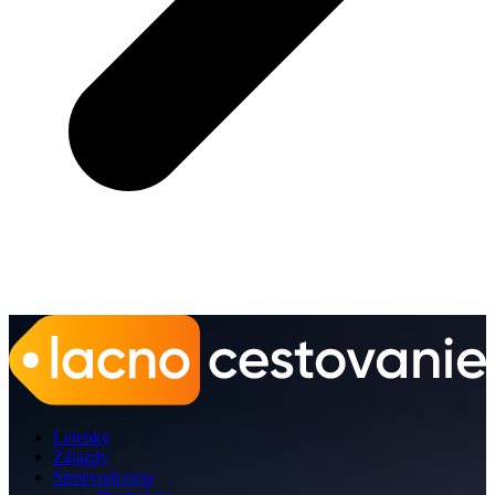
Letenky
Zájazdy
Sprievodcovia