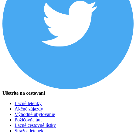
Ušetrite na cestovaní
Lacné letenky
Akčné zájazdy
Výhodné ubytovanie
Požičovňa áut
Lacné cestovné lístky
Strážca letenek