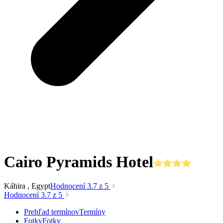
Cairo Pyramids Hotel
Káhira
, Egypt
Hodnocení
3.7
z 5
Hodnocení
3.7
z 5
Prehľad termínov
Termíny
Fotky
Fotky