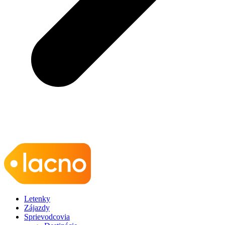
Letenky
Zájazdy
Sprievodcovia