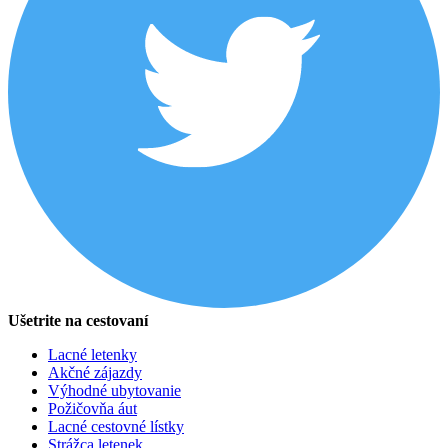
Ušetrite na cestovaní
Lacné letenky
Akčné zájazdy
Výhodné ubytovanie
Požičovňa áut
Lacné cestovné lístky
Strážca letenek