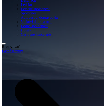
Destinácie
Letisko
Letecké spoločnosti
Spoločnosti
Autobusoví dopravcovia
Vlakoví dopravcovia
Lodné spoločnosti
Hotely
Cestovné kancelárie
Rezervovať
Lacné letenky