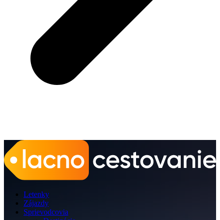
Letenky
Zájazdy
Sprievodcovia