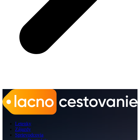
Letenky
Zájazdy
Sprievodcovia