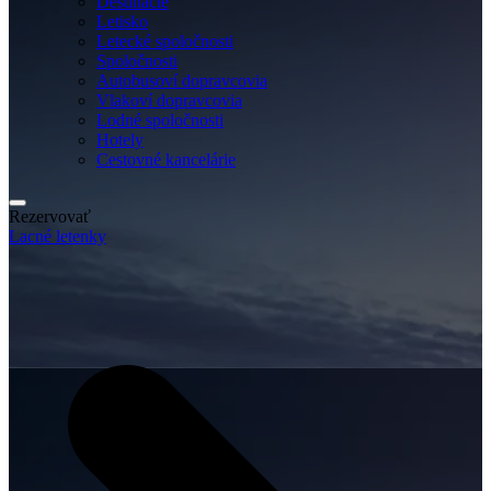
Destinácie
Letisko
Letecké spoločnosti
Spoločnosti
Autobusoví dopravcovia
Vlakoví dopravcovia
Lodné spoločnosti
Hotely
Cestovné kancelárie
Rezervovať
Lacné letenky