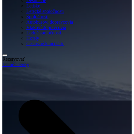
Destinácie
Letisko
Letecké spoločnosti
Spoločnosti
Autobusoví dopravcovia
Vlakoví dopravcovia
Lodné spoločnosti
Hotely
Cestovné kancelárie
Rezervovať
Lacné letenky