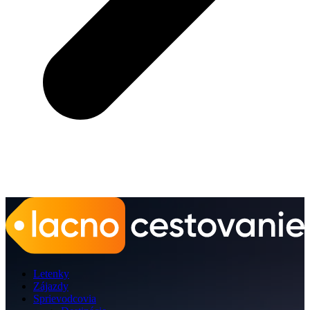
Letenky
Zájazdy
Sprievodcovia